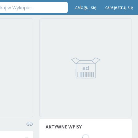
Zaloguj się
Zarejestruj się
AKTYWNE WPISY