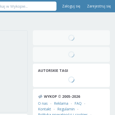
Zaloguj się
Zarejestruj się
AUTORSKIE TAGI
WYKOP © 2005-2026
O nas
Reklama
FAQ
Kontakt
Regulamin
Polityka prywatności i cookies