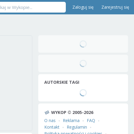
Zaloguj się
Zarejestruj się
AUTORSKIE TAGI
WYKOP © 2005-2026
O nas
Reklama
FAQ
Kontakt
Regulamin
Polityka prywatności i cookies