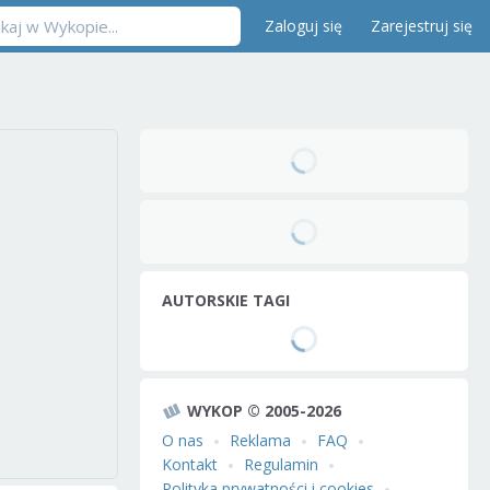
Zaloguj się
Zarejestruj się
AUTORSKIE TAGI
WYKOP © 2005-2026
O nas
Reklama
FAQ
Kontakt
Regulamin
Polityka prywatności i cookies