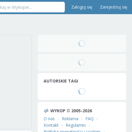
Zaloguj się
Zarejestruj się
AUTORSKIE TAGI
WYKOP © 2005-2026
O nas
Reklama
FAQ
Kontakt
Regulamin
Polityka prywatności i cookies