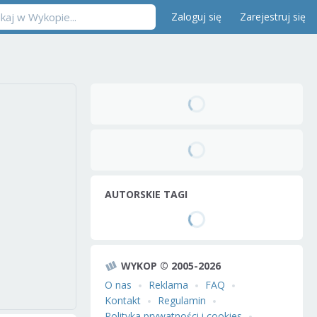
Zaloguj się
Zarejestruj się
AUTORSKIE TAGI
WYKOP © 2005-2026
O nas
Reklama
FAQ
Kontakt
Regulamin
Polityka prywatności i cookies