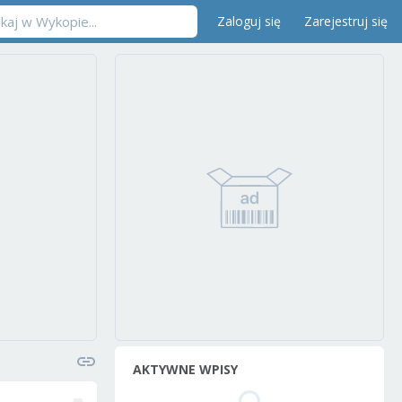
Zaloguj się
Zarejestruj się
AKTYWNE WPISY