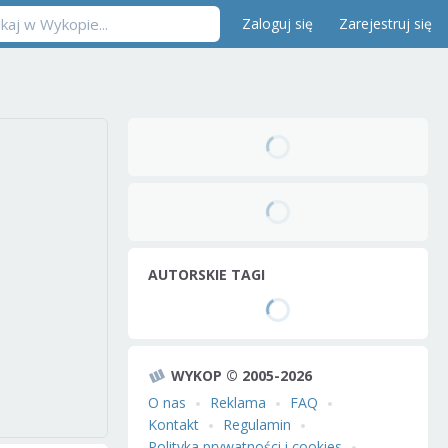
Zaloguj się
Zarejestruj się
AUTORSKIE TAGI
WYKOP © 2005-2026
O nas
Reklama
FAQ
Kontakt
Regulamin
Polityka prywatności i cookies