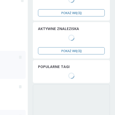
POKAŻ WIĘCEJ
AKTYWNE ZNALEZISKA
POKAŻ WIĘCEJ
POPULARNE TAGI