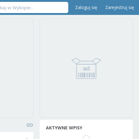
Zaloguj się
Zarejestruj się
AKTYWNE WPISY