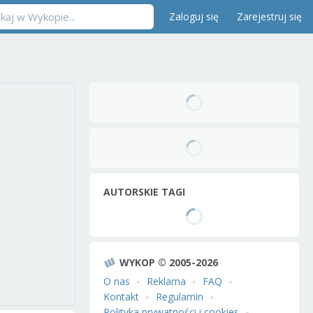
Zaloguj się
Zarejestruj się
AUTORSKIE TAGI
WYKOP © 2005-2026
O nas
Reklama
FAQ
Kontakt
Regulamin
Polityka prywatności i cookies