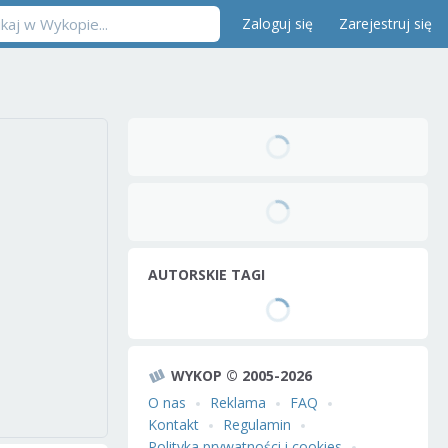
Zaloguj się
Zarejestruj się
AUTORSKIE TAGI
WYKOP © 2005-2026
O nas
Reklama
FAQ
Kontakt
Regulamin
Polityka prywatności i cookies