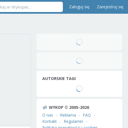
Zaloguj się
Zarejestruj się
AUTORSKIE TAGI
WYKOP © 2005-2026
O nas
Reklama
FAQ
Kontakt
Regulamin
Polityka prywatności i cookies