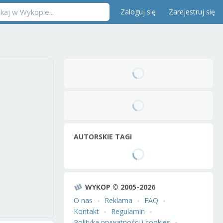
Zaloguj się
Zarejestruj się
AUTORSKIE TAGI
WYKOP © 2005-2026
O nas
Reklama
FAQ
Kontakt
Regulamin
Polityka prywatności i cookies