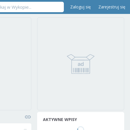
Zaloguj się
Zarejestruj się
AKTYWNE WPISY