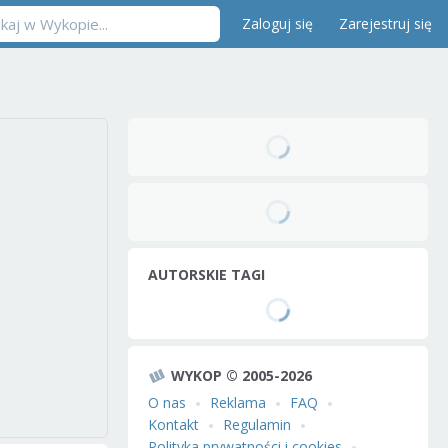
Zaloguj się
Zarejestruj się
AUTORSKIE TAGI
WYKOP © 2005-2026
O nas
Reklama
FAQ
Kontakt
Regulamin
Polityka prywatności i cookies