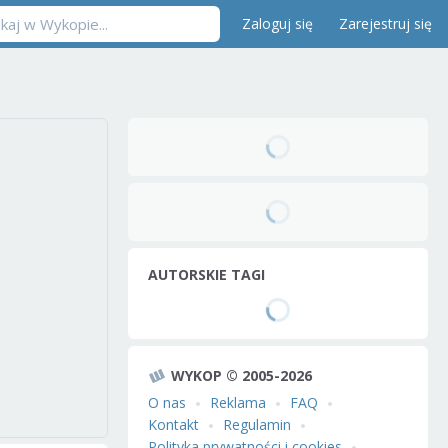
Zaloguj się
Zarejestruj się
AUTORSKIE TAGI
WYKOP © 2005-2026
O nas
Reklama
FAQ
Kontakt
Regulamin
Polityka prywatności i cookies