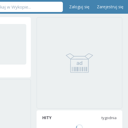
Zaloguj się
Zarejestruj się
HITY
tygodnia