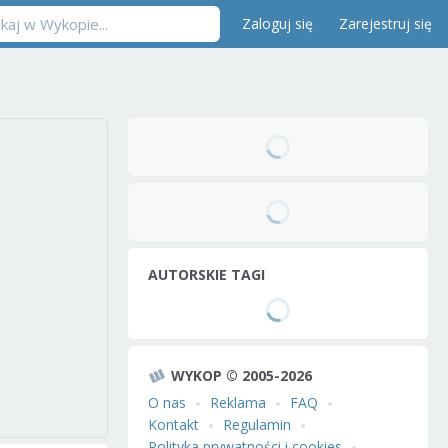
Zaloguj się
Zarejestruj się
AUTORSKIE TAGI
WYKOP © 2005-2026
O nas
Reklama
FAQ
Kontakt
Regulamin
Polityka prywatności i cookies