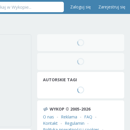
Zaloguj się
Zarejestruj się
AUTORSKIE TAGI
WYKOP © 2005-2026
O nas
Reklama
FAQ
Kontakt
Regulamin
Polityka prywatności i cookies