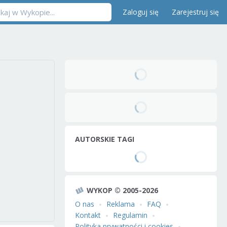
Zaloguj się
Zarejestruj się
AUTORSKIE TAGI
WYKOP © 2005-2026
O nas
Reklama
FAQ
Kontakt
Regulamin
Polityka prywatności i cookies