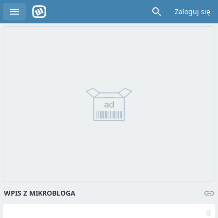
Zaloguj się
WPIS Z MIKROBLOGA