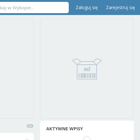
Zaloguj się
Zarejestruj się
AKTYWNE WPISY