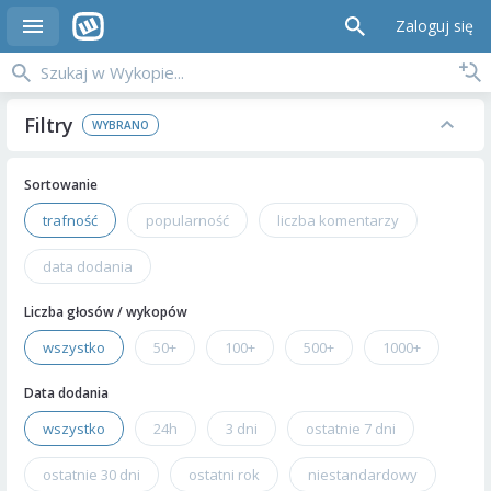
Zaloguj się
Filtry
Sortowanie
trafność
popularność
liczba komentarzy
data dodania
Liczba głosów / wykopów
wszystko
50+
100+
500+
1000+
Data dodania
wszystko
24h
3 dni
ostatnie 7 dni
ostatnie 30 dni
ostatni rok
niestandardowy