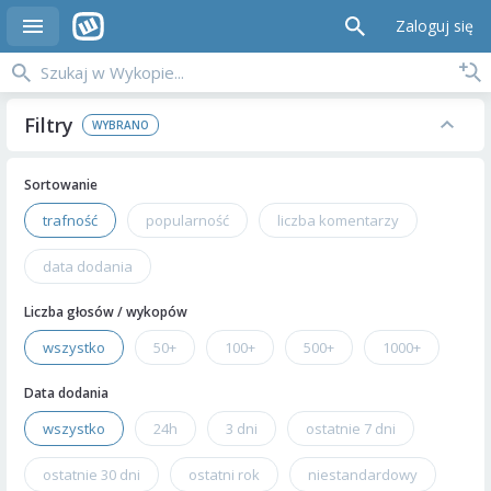
Zaloguj się
Filtry
Sortowanie
trafność
popularność
liczba komentarzy
data dodania
Liczba głosów / wykopów
wszystko
50+
100+
500+
1000+
Data dodania
wszystko
24h
3 dni
ostatnie 7 dni
ostatnie 30 dni
ostatni rok
niestandardowy