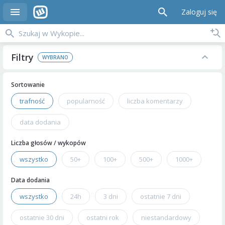
Zaloguj się
Filtry
Sortowanie
trafność
popularność
liczba komentarzy
data dodania
Liczba głosów / wykopów
wszystko
50+
100+
500+
1000+
Data dodania
wszystko
24h
3 dni
ostatnie 7 dni
ostatnie 30 dni
ostatni rok
niestandardowy