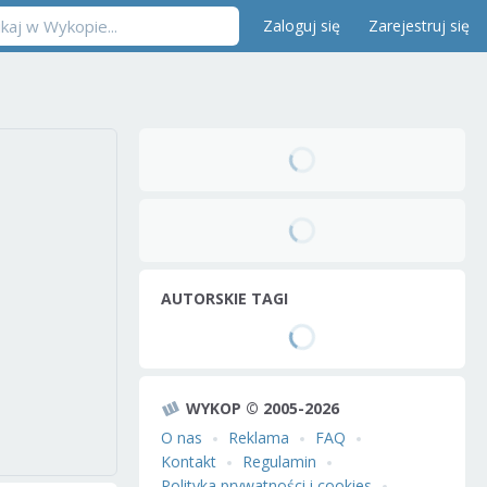
Zaloguj się
Zarejestruj się
AUTORSKIE TAGI
WYKOP © 2005-2026
O nas
Reklama
FAQ
Kontakt
Regulamin
Polityka prywatności i cookies