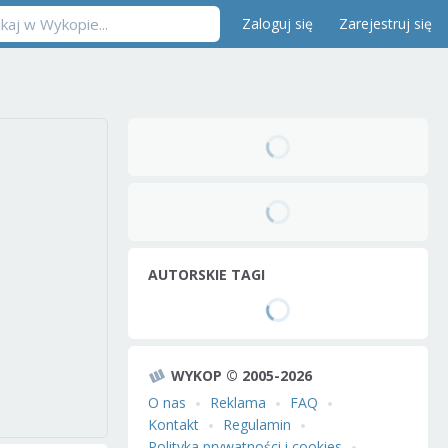
Zaloguj się
Zarejestruj się
AUTORSKIE TAGI
WYKOP © 2005-2026
O nas
Reklama
FAQ
Kontakt
Regulamin
Polityka prywatności i cookies