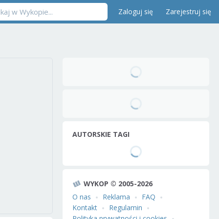
Zaloguj się
Zarejestruj się
AUTORSKIE TAGI
WYKOP © 2005-2026
O nas
Reklama
FAQ
Kontakt
Regulamin
Polityka prywatności i cookies