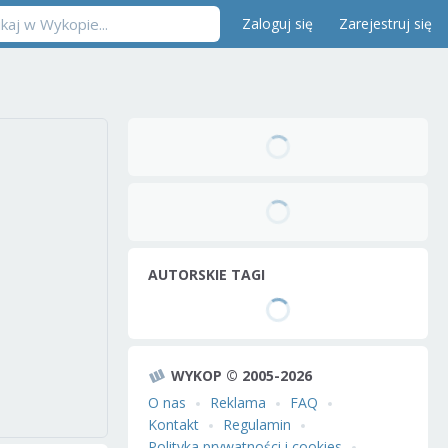
Zaloguj się
Zarejestruj się
AUTORSKIE TAGI
WYKOP © 2005-2026
O nas
Reklama
FAQ
Kontakt
Regulamin
Polityka prywatności i cookies