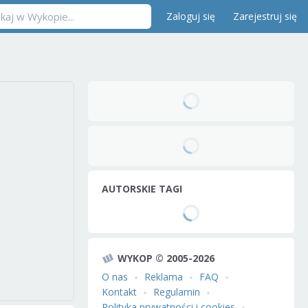
Zaloguj się
Zarejestruj się
AUTORSKIE TAGI
WYKOP © 2005-2026
O nas
Reklama
FAQ
Kontakt
Regulamin
Polityka prywatności i cookies