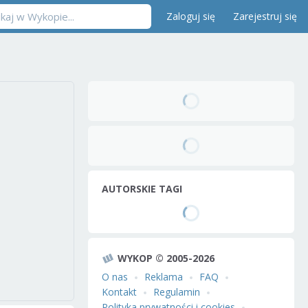
Zaloguj się
Zarejestruj się
AUTORSKIE TAGI
WYKOP © 2005-2026
O nas
Reklama
FAQ
Kontakt
Regulamin
Polityka prywatności i cookies