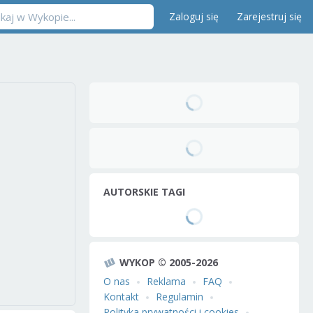
Zaloguj się
Zarejestruj się
AUTORSKIE TAGI
WYKOP © 2005-2026
O nas
Reklama
FAQ
Kontakt
Regulamin
Polityka prywatności i cookies