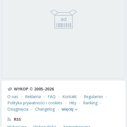
WYKOP © 2005-2026
O nas
Reklama
FAQ
Kontakt
Regulamin
Polityka prywatności i cookies
Hity
Ranking
Osiągnięcia
Changelog
więcej
RSS
Wykopane
Wykopalisko
Komentowane