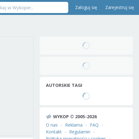
Zaloguj się
Zarejestruj się
AUTORSKIE TAGI
WYKOP © 2005-2026
O nas
Reklama
FAQ
Kontakt
Regulamin
Polityka prywatności i cookies