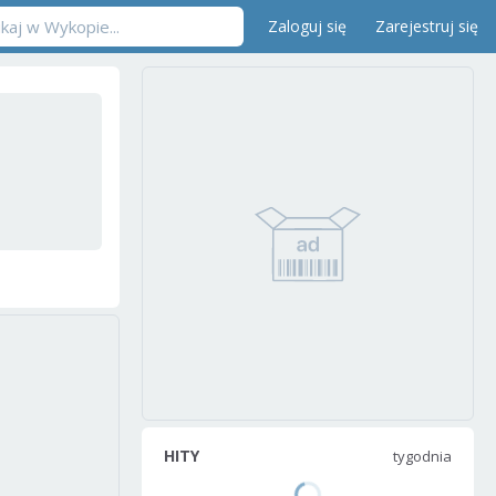
Zaloguj się
Zarejestruj się
HITY
tygodnia