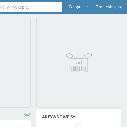
Zaloguj się
Zarejestruj się
AKTYWNE WPISY