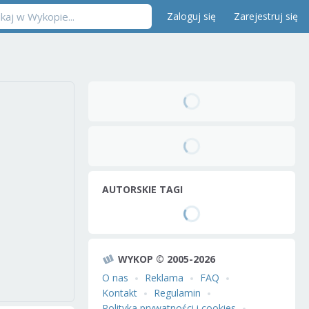
Zaloguj się
Zarejestruj się
AUTORSKIE TAGI
WYKOP © 2005-2026
O nas
Reklama
FAQ
Kontakt
Regulamin
Polityka prywatności i cookies