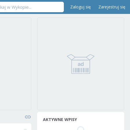
Zaloguj się
Zarejestruj się
AKTYWNE WPISY