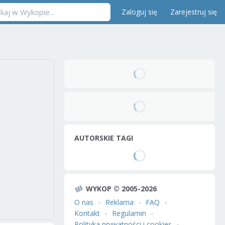
Zaloguj się
Zarejestruj się
AUTORSKIE TAGI
WYKOP © 2005-2026
O nas
Reklama
FAQ
Kontakt
Regulamin
Polityka prywatności i cookies