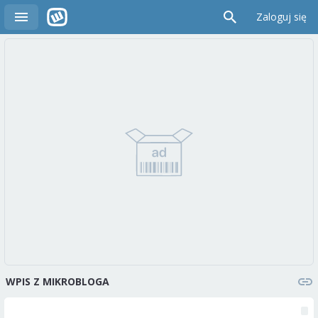
Zaloguj się
WPIS Z MIKROBLOGA