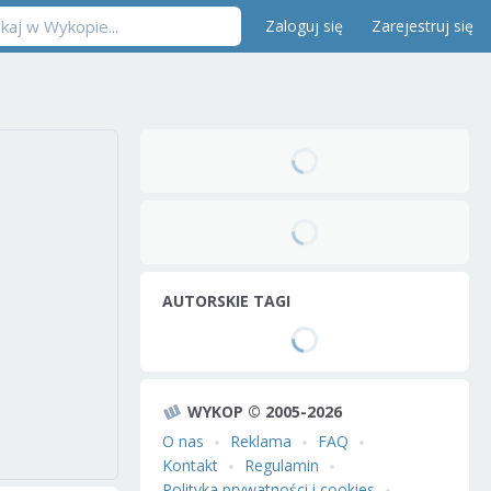
Zaloguj się
Zarejestruj się
AUTORSKIE TAGI
WYKOP © 2005-2026
O nas
Reklama
FAQ
Kontakt
Regulamin
Polityka prywatności i cookies