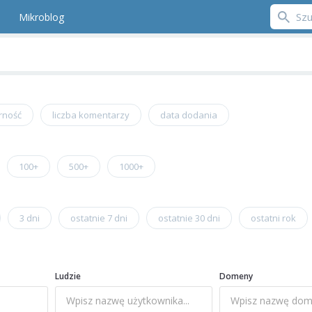
Mikroblog
rność
liczba komentarzy
data dodania
100+
500+
1000+
3 dni
ostatnie 7 dni
ostatnie 30 dni
ostatni rok
Ludzie
Domeny