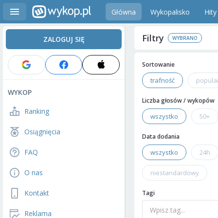
Główna
Wykopalisko
Hity
Filtry
ZALOGUJ SIĘ
Sortowanie
trafność
popula
WYKOP
Liczba głosów / wykopów
Ranking
wszystko
50+
Osiągnięcia
Data dodania
FAQ
wszystko
24h
O nas
niestandardowy
Kontakt
Tagi
Reklama