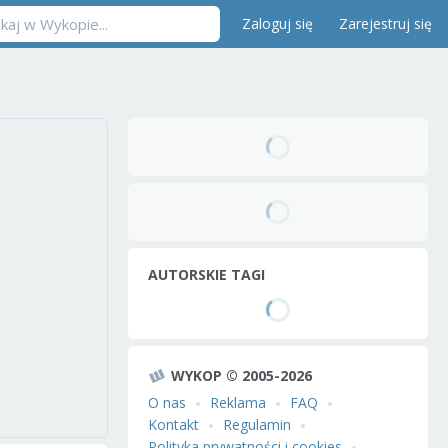
Zaloguj się
Zarejestruj się
AUTORSKIE TAGI
WYKOP © 2005-2026
O nas
Reklama
FAQ
Kontakt
Regulamin
Polityka prywatności i cookies