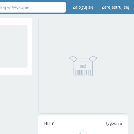
Zaloguj się
Zarejestruj się
HITY
tygodnia