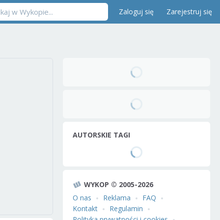
Zaloguj się
Zarejestruj się
AUTORSKIE TAGI
WYKOP © 2005-2026
O nas
Reklama
FAQ
Kontakt
Regulamin
Polityka prywatności i cookies