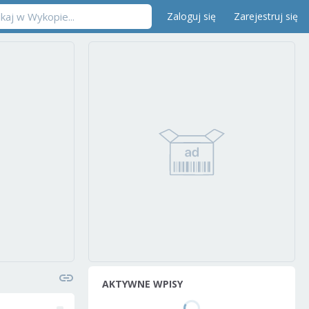
Zaloguj się
Zarejestruj się
AKTYWNE WPISY