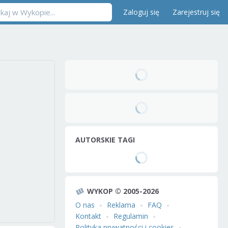
Zaloguj się
Zarejestruj się
AUTORSKIE TAGI
WYKOP © 2005-2026
O nas
Reklama
FAQ
Kontakt
Regulamin
Polityka prywatności i cookies