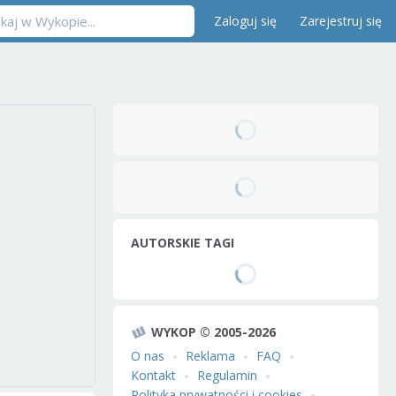
Zaloguj się
Zarejestruj się
AUTORSKIE TAGI
WYKOP © 2005-2026
O nas
Reklama
FAQ
Kontakt
Regulamin
Polityka prywatności i cookies