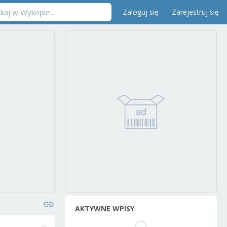
Zaloguj się
Zarejestruj się
AKTYWNE WPISY