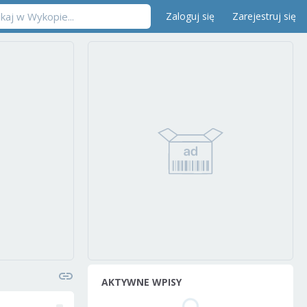
Zaloguj się
Zarejestruj się
AKTYWNE WPISY